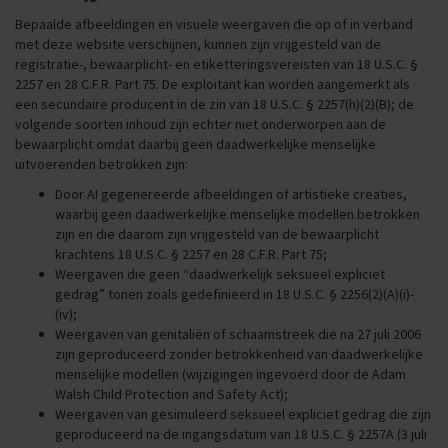
Bepaalde afbeeldingen en visuele weergaven die op of in verband
met deze website verschijnen, kunnen zijn vrijgesteld van de
registratie-, bewaarplicht- en etiketteringsvereisten van 18 U.S.C. §
2257 en 28 C.F.R. Part 75. De exploitant kan worden aangemerkt als
een secundaire producent in de zin van 18 U.S.C. § 2257(h)(2)(B); de
volgende soorten inhoud zijn echter niet onderworpen aan de
bewaarplicht omdat daarbij geen daadwerkelijke menselijke
uitvoerenden betrokken zijn:
Door AI gegenereerde afbeeldingen of artistieke creaties,
waarbij geen daadwerkelijke menselijke modellen betrokken
zijn en die daarom zijn vrijgesteld van de bewaarplicht
krachtens 18 U.S.C. § 2257 en 28 C.F.R. Part 75;
Weergaven die geen “daadwerkelijk seksueel expliciet
gedrag” tonen zoals gedefinieerd in 18 U.S.C. § 2256(2)(A)(i)-
(iv);
Weergaven van genitaliën of schaamstreek die na 27 juli 2006
zijn geproduceerd zonder betrokkenheid van daadwerkelijke
menselijke modellen (wijzigingen ingevoerd door de Adam
Walsh Child Protection and Safety Act);
Weergaven van gesimuleerd seksueel expliciet gedrag die zijn
geproduceerd na de ingangsdatum van 18 U.S.C. § 2257A (3 juli