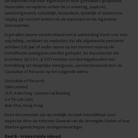
De exploitant kan naar eigen inzicht door gebruikers geüploade
materialen verwijderen indien deze onwettig, expliciet,
aanstootgevend, schadelijk, misleidend, lasterlijk of anderszins
strijdig zijn met het beleid van de exploitant en de Algemene
Voorwaarden.
In gevallen waarin visuele inhoud niet in aanmerking komt voor een
vrijstelling, verklaart de exploitant dat alle afgebeelde personen
achttien (18) jaar of ouder waren op het moment waarop de
betreffende weergaven werden gemaakt. De documenten die
krachtens 18 U.S.C. § 2257 moeten worden bijgehouden met
betrekking tot dergelijke weergaven, worden bewaard door de
Custodian of Records op het volgende adres:
Custodian of Records
GWA Limited
21/F, Kam Fung Commercial Building
2-4 Tin Lok Lane
Wan Chai, Hong Kong
Deze documenten zijn op redelijk verzoek beschikbaar voor
inspectie door de Attorney General van de Verenigde Staten of een
daartoe gemachtigde vertegenwoordiger.
Deel B - Vrijgestelde inhoud