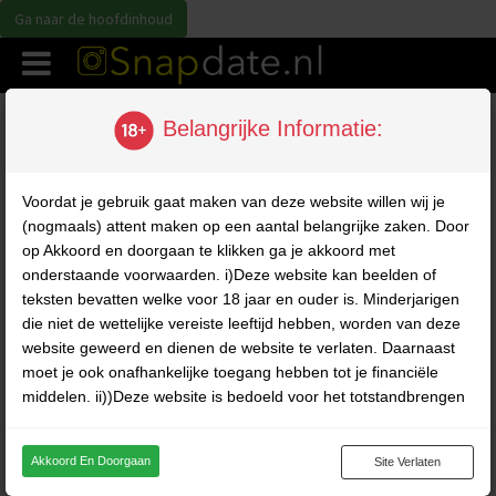
Ga naar de hoofdinhoud
Disclaimer voor volwassenen
Belangrijke Informatie:
Disclaimer voor volwassenen
Voordat je gebruik gaat maken van deze website willen wij je
(nogmaals) attent maken op een aantal belangrijke zaken. Door
De inhoud van deze website is uitsluitend bestemd voor
op Akkoord en doorgaan te klikken ga je akkoord met
volwassenen en kan afbeeldingen en materiaal bevatten dat
onderstaande voorwaarden. i)Deze website kan beelden of
sommige bezoekers als aanstootgevend kunnen ervaren. Indien u
teksten bevatten welke voor 18 jaar en ouder is. Minderjarigen
jonger bent dan 18 jaar, indien dit materiaal u beledigt, of indien het in
uw land verboden is om dergelijk materiaal te bekijken, bezoek deze
die niet de wettelijke vereiste leeftijd hebben, worden van deze
website dan NIET. Op deze website zijn de volgende voorwaarden
website geweerd en dienen de website te verlaten. Daarnaast
van toepassing. Door gebruik te maken van deze website verklaart u
moet je ook onafhankelijke toegang hebben tot je financiële
akkoord te gaan met de volgende voorwaarden:
middelen. ii))Deze website is bedoeld voor het totstandbrengen
van chatgesprekken tussen fictieve profielen en gebruikers en
Ik ben 18 jaar of ouder;
Ik aanvaard de volledige verantwoordelijkheid voor mijn eigen
bevat derhalve louter fictieve profielen. Deze profielen zijn voor
Akkoord En Doorgaan
Site Verlaten
handelingen; en
persoonlijke communicatie toegevoegd en het maken van
Ik ga ermee akkoord dat ik juridisch gebonden ben aan deze
fysieke afspraken met deze profielen is niet mogelijk. iii)Op deze