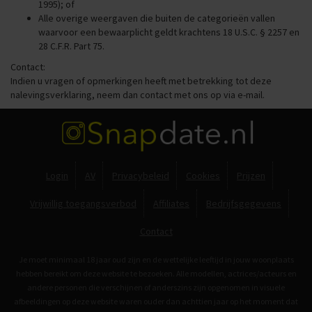
1995); of
Alle overige weergaven die buiten de categorieën vallen
waarvoor een bewaarplicht geldt krachtens 18 U.S.C. § 2257 en
28 C.F.R. Part 75.
Contact:
Indien u vragen of opmerkingen heeft met betrekking tot deze
nalevingsverklaring, neem dan contact met ons op via e-mail.
Login
AV
Privacybeleid
Cookies
Prijzen
Vrijwillig toegangsverbod
Affiliates
Bedrijfsgegevens
Contact
Je moet minimaal 18 jaar oud zijn en de wettelijke leeftijd in jouw woonplaats
hebben bereikt om deze website te bezoeken. Alle modellen, actrices/acteurs en
andere personen die verschijnen of anderszins zijn opgenomen in visuele
afbeeldingen op deze website waren ouder dan achttien jaar op het moment dat