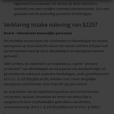
Algemene Voorwaarden. De inhoud op deze website is
dienst zijn
Privacy
en
Algemene voorwaarden
van toepassing.
bedoeld voor persoonlijke communicatiedoeleinden. Zij is niet
Deze kun je vinden in de disclaimer van deze website.
gemaakt met de bedoeling personen te beledigen.
THIS WEBSITE MAY CONTAIN MATERIAL WHICH MAY
Verklaring inzake naleving van §2257
OFFEND AND MAY NOT BE DISTRIBUTED, CIRCULATED,
SOLD, HIRED, GIVEN, LENT, SHOWN, PLAYED OR
Deel A - Inhoud met menselijke personen
PROJECTED TO A PERSON UNDER THE AGE OF 18 YEARS.
De modellen en personen die voorkomen in afbeeldingen en visuele
weergaven op deze website waren ten minste achttien (18) jaar oud
op het moment waarop deze afbeeldingen en weergaven werden
gemaakt.
GWA Limited, als exploitant van snapdate.nl, is geen “primaire
producent” van afbeeldingen en weergaven van daadwerkelijke of
gesimuleerde seksueel expliciete handelingen, zoals gedefinieerd in
18 U.S.C. § 2257(h)(2)(A) en (B), behalve voor zover dergelijke
weergaven rechtstreeks door haarzelf zijn gecreëerd.
De activiteiten van de exploitant beperken zich tot het hosten,
verzenden, opslaan, bewerken en tonen van inhoud die is
aangeleverd door onafhankelijke gebruikers van derden,
overeenkomstig 18 U.S.C. § 2257(h)(2)(B)(v) en 47 U.S.C. § 230(c).